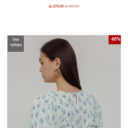
₪
279.00
₪
659.00
65%-
אזל
המלאי