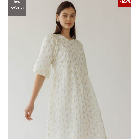
65%-
אזל
המלאי