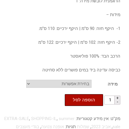
הדוגמנית לובשת מידה: 1
מידות –
1- היקף חזה: 90 ס”מ | היקף ירכיים: 110 ס”מ.
2- היקף חזה: 102 ס”מ | היקף ירכיים: 122 ס”מ
הרכב הבד: 100% פוליאסטר
כביסה עדינה ביד במים פושרים ללא סחיטה
מידה
הוספה לסל
מק"ט:
אין מידע
קטגוריות:
summer
,
SHOPPING-IL
,
EXTRA-SALE
sale
,
אביב 2023
,
שמלות
תגיות:
אופנה צנועה
,
בגדי מעצבים