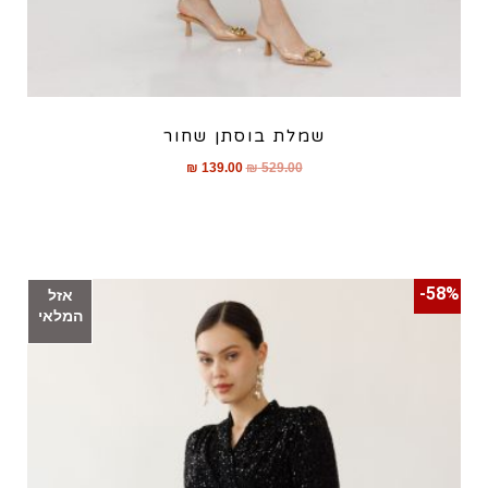
שמלת בוסתן שחור
₪
139.00
₪
529.00
58%-
אזל
המלאי