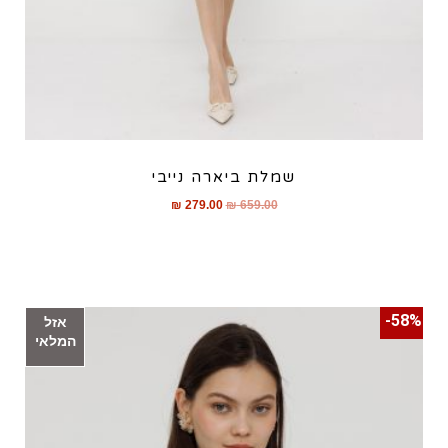
שמלת ביארה נייבי
₪
279.00
₪
659.00
58%-
אזל
המלאי