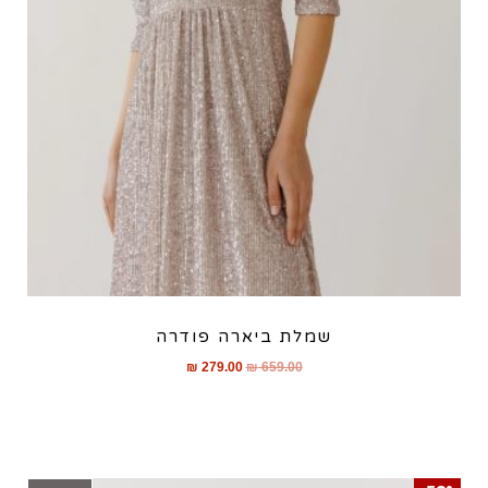
שמלת ביארה פודרה
₪
279.00
₪
659.00