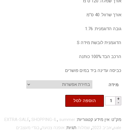
אורך שמלה: 120 ס”מ
אורך שרוול: 40 ס”מ
גובה הדוגמנית: 1.76
הדוגמנית לובשת מידה S
הרכב הבד:100% כותנה
כביסה עדינה ביד במים פושרים
מידה
הוספה לסל
מק"ט:
אין מידע
קטגוריות:
summer
,
SHOPPING-IL
,
EXTRA-SALE
sale
,
אביב 2023
,
שמלות
תגיות:
אופנה צנועה
,
בגדי מעצבים