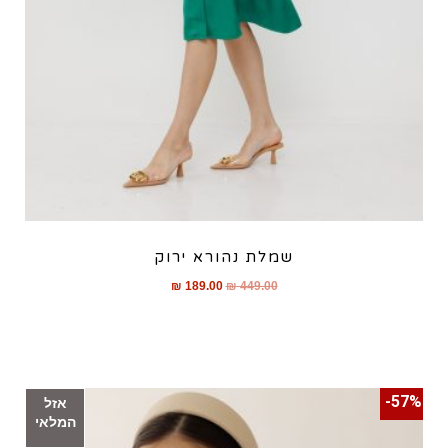
שמלת נהורא ירוק
₪
189.00
₪
449.00
57%-
אזל
המלאי