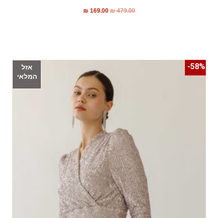
₪
169.00
₪
479.00
58%-
אזל
המלאי