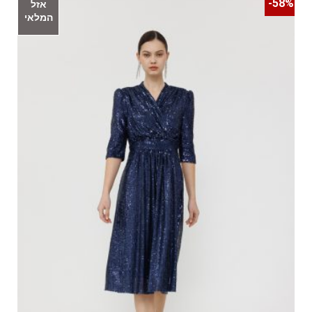
58%-
אזל
המלאי