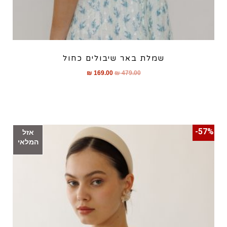
שמלת באר שיבולים כחול
₪
169.00
₪
479.00
57%-
אזל
המלאי