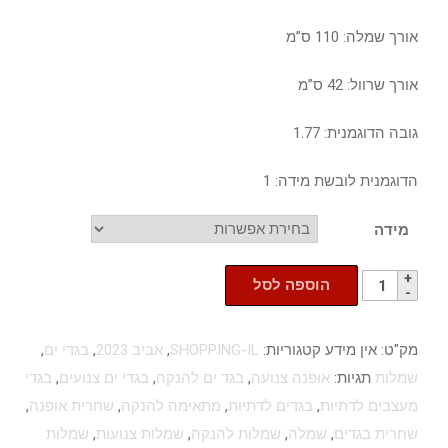
אורך שמלה: 110 ס”מ
אורך שרוול: 42 ס”מ
גובה הדוגמנית: 1.77
הדוגמנית לובשת מידה: 1
מידה
הוספה לסל
מק"ט:
אין מידע
קטגוריות:
SHOPPING-IL
,
אביב 2023
,
בגדי ים
,
שמלות
תגיות:
אופנה צנועה
,
בגד ים להנקה
,
בגדי ים צנועים
,
בגדי
מעצבים לדתיות
,
בגדים לדתיות
,
מתאימה להנקה
,
שחרית אופנה
,
שחרית בגדים
,
שמלה
,
שמלות להנקה
,
שמלות צנועות
,
שמלות