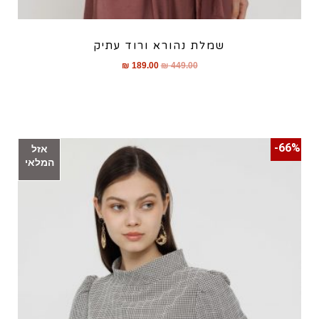
שמלת נהורא ורוד עתיק
₪
189.00
₪
449.00
66%-
אזל
המלאי