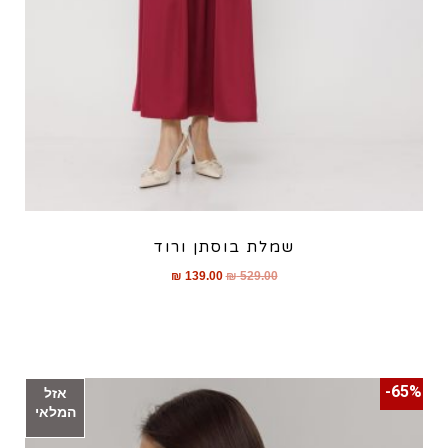
שמלת בוסתן ורוד
₪
139.00
₪
529.00
65%-
אזל
המלאי