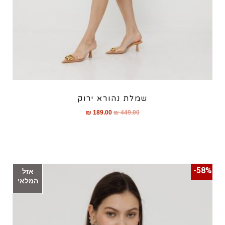
שמלת נהורא ירוק
₪
189.00
₪
449.00
58%-
אזל
המלאי