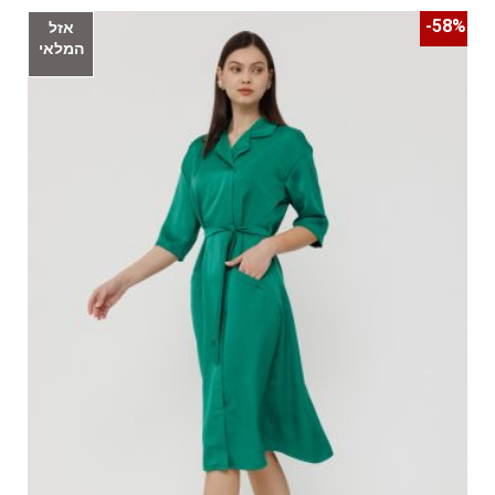
58%-
אזל
המלאי