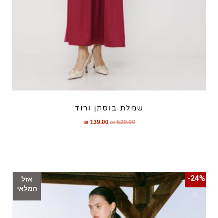
שמלת בוסתן ורוד
₪
139.00
₪
529.00
24%-
אזל
המלאי