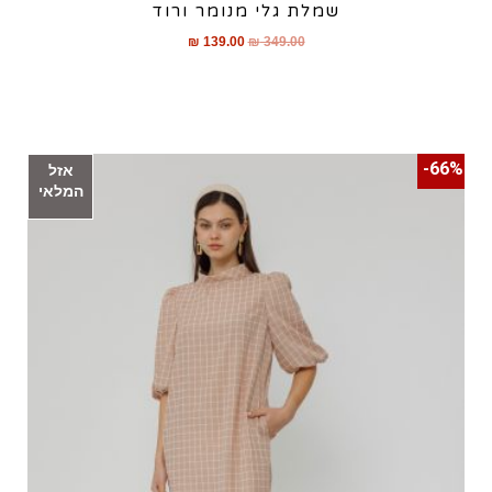
שמלת גלי מנומר ורוד
₪
139.00
₪
349.00
66%-
אזל
המלאי