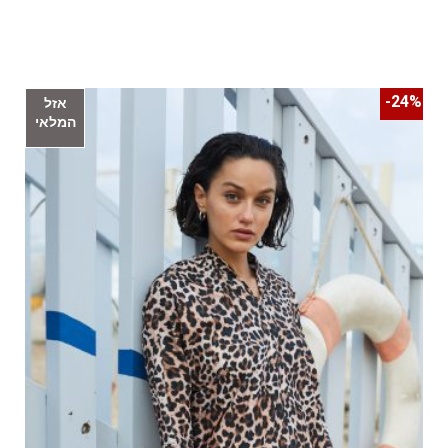
24%-
אזל
המלאי