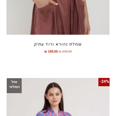
שמלת נהורא ורוד עתיק
₪
189.00
₪
449.00
24%-
אזל
המלאי