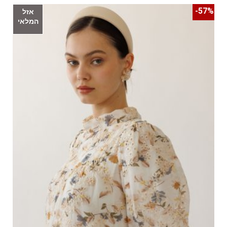
57%-
אזל
המלאי