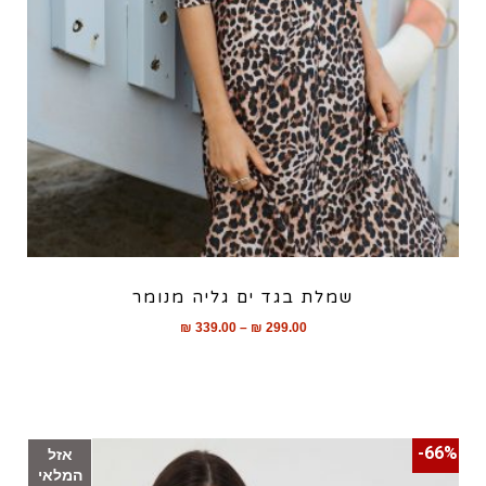
שמלת בגד ים גליה מנומר
₪
339.00
–
₪
299.00
66%-
אזל
המלאי